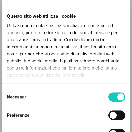
Questo sito web utilizza i cookie
Utilizziamo i cookie per personalizzare contenuti ed
annunci, per fornire funzionalità dei social media e per
Coimbra Gonçalves Ana Maria
Revisor
EL PROYECTO
analizzare il nostro traffico. Condividiamo inoltre
Correia Luís Margarido
Traductor
informazioni sul modo in cui utilizzi il nostro sito con i
Costa e Silva Sofia
Revisor
Este portal recoge y pone a disposición de los
nostri partner che si occupano di analisi dei dati web,
Giussani Luigi
Autor
usuarios los textos de Luigi Giussani: casi 5000
pubblicità e social media, i quali potrebbero combinarle
Lobkowicz Nikolaus
Introducción
voces bibliográficas, textos íntegros en 5
con altre informazioni che hai fornito loro o che hanno
Martins Madalena Maymone
Traductor
idiomas y líneas temáticas.
raccolto dal tuo utilizzo dei loro servizi.
DIEL
Selezione
Portugués
NAVEGA
Necessari
del
2006
Páginas: 136
consenso
Búsqueda avanzada »
Il PerCorso
Preferenze
Contactos
Iniciar sesión
ÚLTIMA ACTUALIZACIÓN