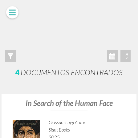
A
Z
4
DOCUMENTOS ENCONTRADOS
In Search of the Human Face
Giussani Luigi Autor
Slant Books
2025