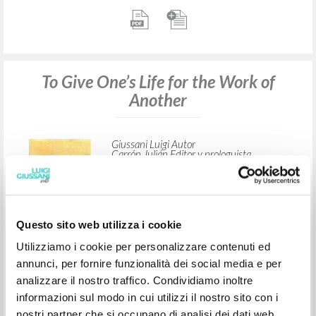
To Give One’s Life for the Work of
Another
Giussani Luigi Autor
Carrón Julián Editor y prologuista
McGill-Queen's University Press
2022
Inglés
Lugar de edición : Montreal-Kingston-
London-Chicago
Questo sito web utilizza i cookie
Páginas: 168
ISBN
: 978-0-2280-1165-1
Utilizziamo i cookie per personalizzare contenuti ed
annunci, per fornire funzionalità dei social media e per
analizzare il nostro traffico. Condividiamo inoltre
informazioni sul modo in cui utilizzi il nostro sito con i
nostri partner che si occupano di analisi dei dati web,