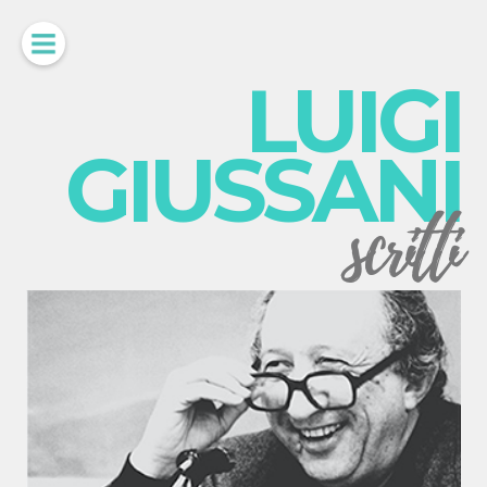
LUIGI
GIUSSANI
scritti