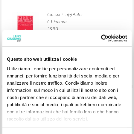
Giussani Luigi Autor
GT Editora
1998
Portoghese BR
Lugar de edición : São Paulo
Páginas: 80
Questo sito web utilizza i cookie
Utilizziamo i cookie per personalizzare contenuti ed
annunci, per fornire funzionalità dei social media e per
analizzare il nostro traffico. Condividiamo inoltre
informazioni sul modo in cui utilizzi il nostro sito con i
Aquele por quem se vive
nostri partner che si occupano di analisi dei dati web,
pubblicità e social media, i quali potrebbero combinarle
con altre informazioni che hai fornito loro o che hanno
Giussani Luigi Autor
raccolto dal tuo utilizzo dei loro servizi.
CL-Litterae Communionis
1992
Portoghese BR