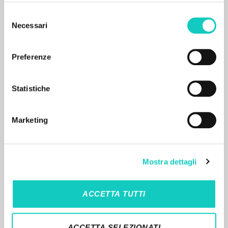
Selezione
Necessari
del
consenso
Preferenze
RESULTADOS SUCESIVOS
Statistiche
Marketing
Mostra dettagli
ACCETTA TUTTI
EL PROYECTO
Este portal recoge y pone a disposición de los
ACCETTA SELEZIONATI