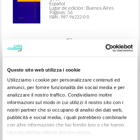
BÚSQUEDA AVANZADA »
A
Z
1
DOCUMENTOS ENCONTRADOS
Questo sito web utilizza i cookie
Vivir la razón
Utilizziamo i cookie per personalizzare contenuti ed
annunci, per fornire funzionalità dei social media e per
analizzare il nostro traffico. Condividiamo inoltre
Giussani Luigi Autor
informazioni sul modo in cui utilizzi il nostro sito con i
El hilo azul Universitarios Argentinos
nostri partner che si occupano di analisi dei dati web,
1997
pubblicità e social media, i quali potrebbero combinarle
Español
Lugar de edición : Buenos Aires
con altre informazioni che hai fornito loro o che hanno
Páginas: 56
ISBN
: 987-96222-0-0
raccolto dal tuo utilizzo dei loro servizi.