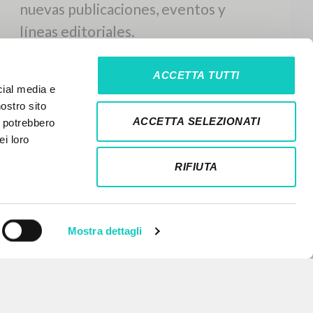
ACCETTA TUTTI
cial media e
nostro sito
ACCETTA SELEZIONATI
i potrebbero
ei loro
RIFIUTA
Mostra dettagli
NEWSLETTER
Recibe información actualizada de
nuevas publicaciones, eventos y
líneas editoriales.