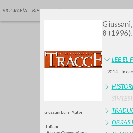
BIOGRAFÍA
BIBLIOGRAFÍA SECUNDARIA
CRITERIOS EDI
Giussani, 
8 (1996).
LEE EL 
2014 - In ca
GIU
HISTOR
SÍNTESI
TRADU
Giussani Luigi
Autor
OBRAS 
Italiano
Litterae Communionis-