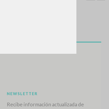
BUSCA
Frase exacta
ADA »
VIDADES RECIENTES
A
Z