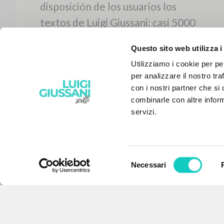
Questo sito web utilizza i
Utilizziamo i cookie per pe
per analizzare il nostro tra
con i nostri partner che si
combinarle con altre inform
servizi.
Selezione
Necessari
EL PROYECTO
del
consenso
Este portal recoge y pone a
disposición de los usuarios los
textos de Luigi Giussani: casi 5000