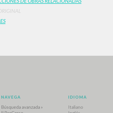
CIONES DE OBRAS RELACIONADAS
ORIGINAL
ES
BÚSQUEDA AVANZ
s resultados aún más precisos? Utilizar el
0
DOCUMENTOS ENCONTRADOS
Ver detalles por tipo
IDIOMA
AUTOR
AÑO
ACTI