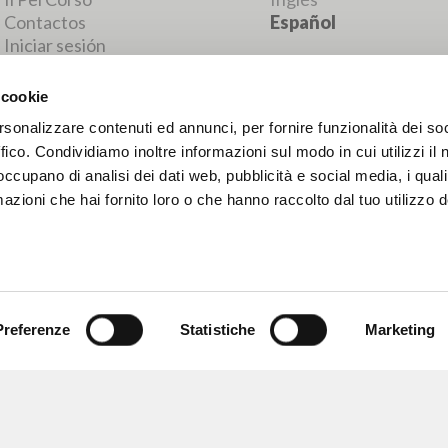
RESULTADOS SUCESIVOS
 cookie
rsonalizzare contenuti ed annunci, per fornire funzionalità dei so
ffico. Condividiamo inoltre informazioni sul modo in cui utilizzi il 
 occupano di analisi dei dati web, pubblicità e social media, i qual
azioni che hai fornito loro o che hanno raccolto dal tuo utilizzo d
Preferenze
Statistiche
Marketing
NAVEGA
IDIOMA
Búsqueda avanzada »
Italiano
Il PerCorso
Inglés
Contactos
Español