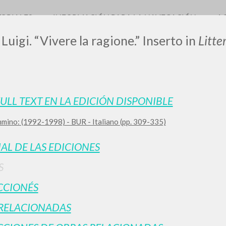
TORIALES
INFORMACIÓN PARA LA NAVEGACIÓN
A
Luigi. “Vivere la ragione.” Inserto in
Litt
LUIGI
FULL TEXT EN LA EDICIÓN DISPONIBLE
mmino: (1992-1998) - BUR - Italiano (pp. 309-335)
SSANI
IAL DE LAS EDICIONES
scritti
S
CCIONÉS
RELACIONADAS