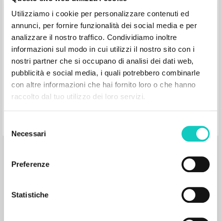
Verdad de Dios, verdad del hombre:
Utilizziamo i cookie per personalizzare contenuti ed
Encuentro de Luigi Giussani con la
annunci, per fornire funzionalità dei social media e per
Asociación Cultural Nueva Tierra: Avila
analizzare il nostro traffico. Condividiamo inoltre
22, 23 y 24 de julio de 1985
informazioni sul modo in cui utilizzi il nostro sito con i
nostri partner che si occupano di analisi dei dati web,
pubblicità e social media, i quali potrebbero combinarle
Giussani Luigi Autor
con altre informazioni che hai fornito loro o che hanno
Carbajosa Ignacio Introducción
Restán José Luis Introducción
raccolto dal tuo utilizzo dei loro servizi.
Litterae Communionis-Huellas
2010
Selezione
Español
Lugar de edición : Madrid
Necessari
del
Páginas: 60
consenso
Preferenze
Statistiche
El sentido de la caritativa: Finalidad,