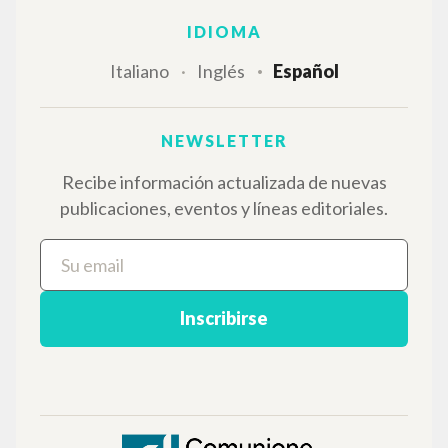
EL PROYECTO
Este portal recoge y pone a disposición de los
usuarios los textos de Luigi Giussani: casi 5000
voces bibliográficas, textos íntegros en 5
idiomas y líneas temáticas.
NAVEGA
Búsqueda avanzada »
Il PerCorso
Contactos
Iniciar sesión