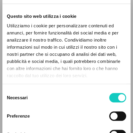
Questo sito web utilizza i cookie
BÚSQUEDA AVANZADA »
Utilizziamo i cookie per personalizzare contenuti ed
A
Z
annunci, per fornire funzionalità dei social media e per
analizzare il nostro traffico. Condividiamo inoltre
0
DOCUMENTOS ENCONTRADOS
informazioni sul modo in cui utilizzi il nostro sito con i
nostri partner che si occupano di analisi dei dati web,
pubblicità e social media, i quali potrebbero combinarle
con altre informazioni che hai fornito loro o che hanno
Arbona Guadalupe
Revisor
raccolto dal tuo utilizzo dei loro servizi.
RESULTADOS SUCESIVOS
Carbajosa Ignacio
Introducción
Giussani Carmen
Revisor
Selezione
Giussani Luigi
Autor
Necessari
del
Restán José Luis
Introducción
consenso
Español
Preferenze
Litterae Communionis-Huellas
2010