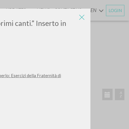
UPDATES
NEWS
CONTACT US
EN
LOGIN
AND
imi canti.” Inserto in
SEARCH
Exact phrase
CH »
erlo: Esercizi della Fraternità di
RECENT ACTIVITIES
A
Z