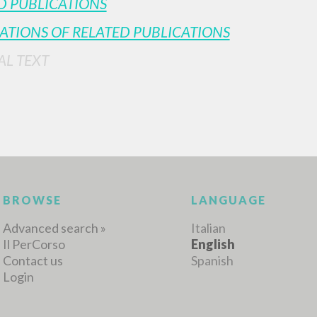
D PUBLICATIONS
ATIONS OF RELATED PUBLICATIONS
AL TEXT
MORE RESULTS
BROWSE
LANGUAGE
Advanced search »
Italian
Il PerCorso
English