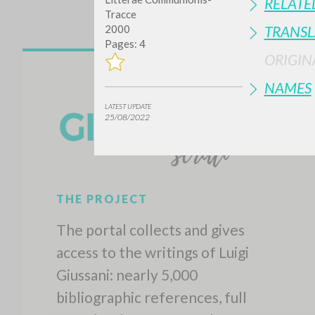
RELATE
Tracce
2000
TRANSL
Pages: 4
ORIGIN
NAMES
LATEST UPDATE
25/08/2022
THE PROJECT
The portal collects and gives