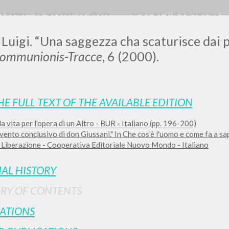
OGRAFY
EDITORIAL CRITERIA
INFO TO SURF THE SITE
 Luigi. “Una saggezza cha scaturisce dai pr
Communionis-Tracce
, 6 (2000).
HE FULL TEXT OF THE AVAILABLE EDITION
a vita per l'opera di un Altro - BUR - Italiano (pp. 196-200)
ADVANCED SEAR
ou want even more precise results? Use the
vento conclusivo di don Giussani." In Che cos'è l'uomo e come fa a sap
Liberazione - Cooperativa Editoriale Nuovo Mondo - Italiano
0
RESULTS FOUND
IAL HISTORY
View details by type
RY OF CONTENTS
LANGUAGE
AUTHOR
YEAR
ATIONS