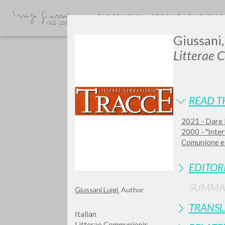
BIOGRAPHY
SECONDARY BIBLI
Giussani,
Litterae 
READ T
2021 - Dare l
Do y
2000 - "Inter
Comunione e 
EDITOR
SUMMA
Giussani Luigi
Author
TYPE OF WORK
TRANSL
Italian
Litterae Communionis-