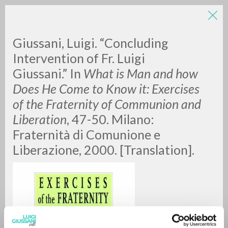
Giussani, Luigi. “Concluding
Intervention of Fr. Luigi
Giussani.” In
What is Man and how
Does He Come to Know it: Exercises
of the Fraternity of Communion and
Liberation
, 47-50. Milano:
ADVANCED SEARCH »
Fraternità di Comunione e
A
Z
Liberazione, 2000. [Translation].
0
RESULTS FOUND
MORE RESULTS