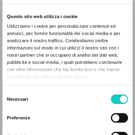
Questo sito web utilizza i cookie
Utilizziamo i cookie per personalizzare contenuti ed
annunci, per fornire funzionalità dei social media e per
analizzare il nostro traffico. Condividiamo inoltre
informazioni sul modo in cui utilizzi il nostro sito con i
nostri partner che si occupano di analisi dei dati web,
pubblicità e social media, i quali potrebbero combinarle
THE PROJECT
con altre informazioni che hai fornito loro o che hanno
raccolto dal tuo utilizzo dei loro servizi.
The portal collects and gives access to the
Giussani Luigi
Author
writings of Luigi Giussani: nearly 5,000
Selezione
Stevenson J. Patrick
Translator
bibliographic references, full texts in 5
Necessari
del
languages, and dedicated thematic sections.
consenso
Fraternità di Comunione e Liberazione
English
Preferenze
2000
BROWSE
Pages: 6