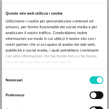
Questo sito web utilizza i cookie
ADVANCED SEARCH »
Utilizziamo i cookie per personalizzare contenuti ed
A
Z
annunci, per fornire funzionalità dei social media e per
analizzare il nostro traffico. Condividiamo inoltre
0
RESULTS FOUND
informazioni sul modo in cui utilizzi il nostro sito con i
Giussani Luigi
Author
nostri partner che si occupano di analisi dei dati web,
Oliveira Neófita
Translator
pubblicità e social media, i quali potrebbero combinarle
con altre informazioni che hai fornito loro o che hanno
Portoghese BR
raccolto dal tuo utilizzo dei loro servizi.
MORE RESULTS
CL-Litterae Communionis
1998
Pages: 4
Selezione
Necessari
del
consenso
Preferenze
LATEST UPDATE
09/05/2024