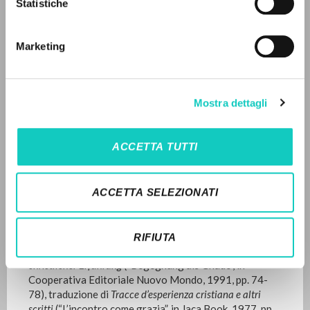
Statistiche
Advanced search »
Il PerCorso
Traduzione in lingua tedesca del testo “L’incontro come
Contact us
Grazia” pubblicato in
30 Giorni
(1/2, 2012: pp. 4-
Marketing
Login
12) a commento del capitolo I e dei canoni 1 e 5 del
Decreto sulla giustificazione, approvato nella sessione
VI del Concilio di Trento
Cum hoc tempore
(13 gennaio
1547). Analogamente alle vicende editoriali del testo in
LANGUAGE
Mostra dettagli
lingua italiana, esiste una precedente pubblicazione dal
titolo “Die Begegnung - eine Gnade” edita in
30
Italian
English
Spanish
Tage
(
30 Tage
, 4, 1991: pp. 48-49; “L’incontro come
ACCETTA TUTTI
grazia”,
30 Giorni
,
4, 1991: pp. 36-37); si segnalano
differenze nella traduzione.
NEWSLETTER
ACCETTA SELEZIONATI
Lo scritto è tratto da
Appunti di metodo cristiano
,
Get updates on new releases, events and
volumetto edito per la prima volta in Italia nel 1964 a
cura di Gioventù Studentesca (“L’incontro come grazia”,
editorial projects.
in 1964, pp. 37-42) e tradotto parzialmente in lingua
RIFIUTA
tedesca nel 1991 in appendice alla miscellanea
Spuren
christlicher Erfahrung
(“Begegnung als Gnade”, in
Cooperativa Editoriale Nuovo Mondo, 1991, pp. 74-
78), traduzione di
Tracce d’esperienza cristiana e altri
Subscribe
scritti
(“L’incontro come grazia”, in Jaca Book, 1977, pp.