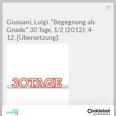
Giussani, Luigi. “Begegnung als
Gnade.”
30 Tage,
1/2 (2012): 4-
12. [Übersetzung].
ADVANCED SEARCH »
A
Z
0
RESULTS FOUND
MORE RESULTS