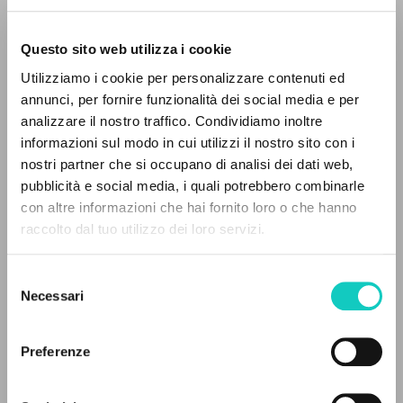
Questo sito web utilizza i cookie
ADVANCED SEARCH »
Giussani Luigi
Author
Utilizziamo i cookie per personalizzare contenuti ed
A
Z
annunci, per fornire funzionalità dei social media e per
German
analizzare il nostro traffico. Condividiamo inoltre
30 Tage
0
RESULTS FOUND
1991
informazioni sul modo in cui utilizzi il nostro sito con i
Pages: 2
nostri partner che si occupano di analisi dei dati web,
pubblicità e social media, i quali potrebbero combinarle
con altre informazioni che hai fornito loro o che hanno
raccolto dal tuo utilizzo dei loro servizi.
MORE RESULTS
LATEST UPDATE
24/01/2024
Selezione
Necessari
del
consenso
READ THE FULL TEXT OF THE AVAILABLE
Preferenze
EDITION
EDITORIAL HISTORY