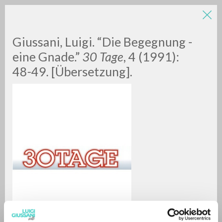
LUIGI
Giussani, Luigi. “Die Begegnung -
eine Gnade.”
30 Tage
, 4 (1991):
48-49. [Übersetzung].
GIUSSANI
scritti