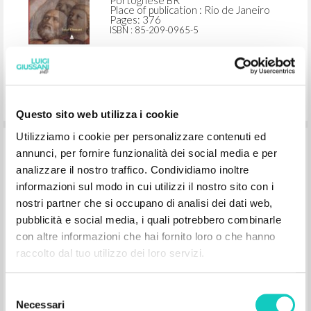
Portoghese BR
Place of publication : Rio de Janeiro
Pages: 376
ISBN
: 85-209-0965-5
Questo sito web utilizza i cookie
Utilizziamo i cookie per personalizzare contenuti ed
Educar é um risco: Como criação de
annunci, per fornire funzionalità dei social media e per
personalidade e de história
analizzare il nostro traffico. Condividiamo inoltre
informazioni sul modo in cui utilizzi il nostro sito con i
nostri partner che si occupano di analisi dei dati web,
Giussani Luigi Author
Lobkowicz Nikolaus Preface
pubblicità e social media, i quali potrebbero combinarle
EDUSC
con altre informazioni che hai fornito loro o che hanno
2004
raccolto dal tuo utilizzo dei loro servizi.
Portoghese BR
Place of publication : Bauru
Pages: 224
Selezione
ISBN
: 85-7460-230-2
Necessari
del