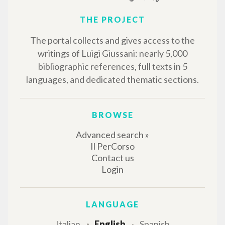
THE PROJECT
The portal collects and gives access to the
writings of Luigi Giussani: nearly 5,000
bibliographic references, full texts in 5
languages, and dedicated thematic sections.
BROWSE
Advanced search »
Il PerCorso
Contact us
Login
LANGUAGE
Italian
English
Spanish