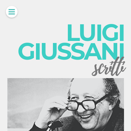
LUIGI
GIUSSANI
scritti