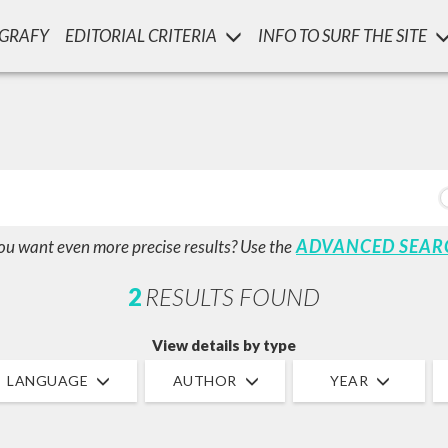
OGRAFY
EDITORIAL CRITERIA
INFO TO SURF THE SITE
LUIGI
SSANI
scritti