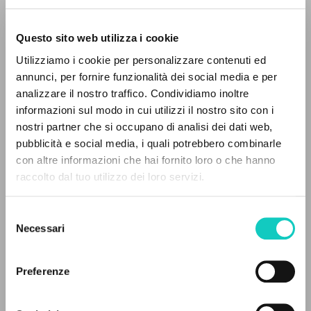
Questo sito web utilizza i cookie
ADVANCED SEARCH »
Utilizziamo i cookie per personalizzare contenuti ed
A
Z
annunci, per fornire funzionalità dei social media e per
analizzare il nostro traffico. Condividiamo inoltre
0
RESULTS FOUND
informazioni sul modo in cui utilizzi il nostro sito con i
nostri partner che si occupano di analisi dei dati web,
pubblicità e social media, i quali potrebbero combinarle
con altre informazioni che hai fornito loro o che hanno
Alberto Stefano
Author
raccolto dal tuo utilizzo dei loro servizi.
MORE RESULTS
Danzi Gianni
Homily
de Sousa Leitão Maria
Translator
Selezione
Giussani Luigi
Author
Necessari
del
Ramos Joana
Translator
consenso
Seabra Teresa
Proof-reader
Preferenze
Stafford James Francis
Homily
Ventorino Francesco
Homily