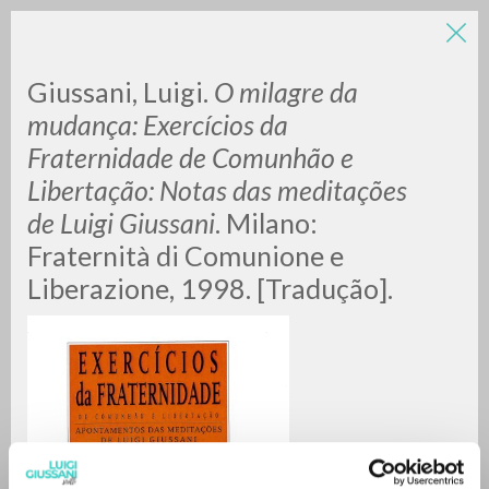
LUIGI
Giussani, Luigi.
O milagre da
mudança:
Exercícios da
Fraternidade de Comunhão e
GIUSSANI
Libertação: Notas das meditações
de Luigi Giussani
. Milano:
scritti
Fraternità di Comunione e
Liberazione, 1998. [Tradução].