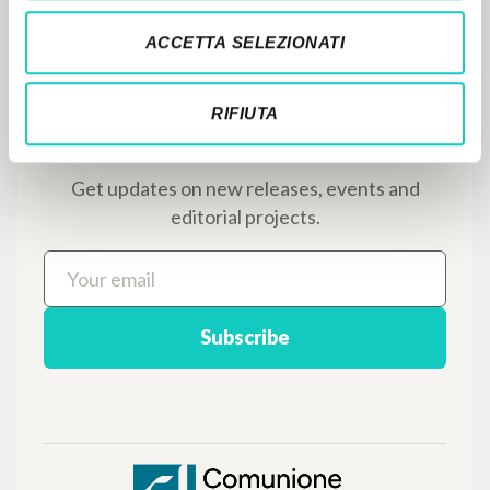
Il PerCorso
Contact us
ACCETTA SELEZIONATI
Login
RIFIUTA
LANGUAGE
Italian
English
Spanish
NEWSLETTER
Get updates on new releases, events and
editorial projects.
Subscribe