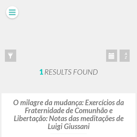
ADVANCED SEARCH »
A
Z
1
RESULTS FOUND
O milagre da mudança: Exercícios da