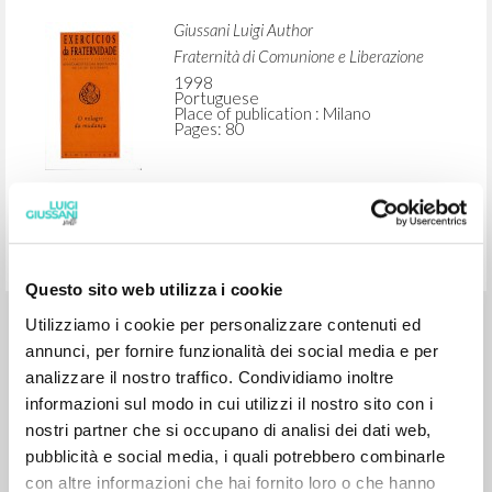
Fraternidade de Comunhão e
Libertação: Notas das meditações de
Luigi Giussani
Giussani Luigi Author
Fraternità di Comunione e Liberazione
1998
Portuguese
Place of publication : Milano
Pages: 80
Questo sito web utilizza i cookie
Utilizziamo i cookie per personalizzare contenuti ed
annunci, per fornire funzionalità dei social media e per
analizzare il nostro traffico. Condividiamo inoltre
informazioni sul modo in cui utilizzi il nostro sito con i
nostri partner che si occupano di analisi dei dati web,
MORE RESULTS
pubblicità e social media, i quali potrebbero combinarle
con altre informazioni che hai fornito loro o che hanno