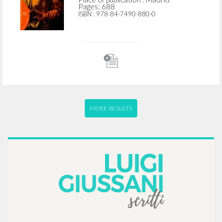
Pages: 688
ISBN
: 978-84-7490-880-0
MORE RESULTS