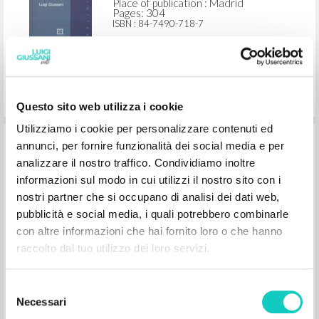
Place of publication : Madrid
Pages: 304
ISBN
: 84-7490-718-7
Questo sito web utilizza i cookie
Utilizziamo i cookie per personalizzare contenuti ed
Por qué la Iglesia: Curso básico de
annunci, per fornire funzionalità dei social media e per
Cristianismo: Volumen 3
analizzare il nostro traffico. Condividiamo inoltre
informazioni sul modo in cui utilizzi il nostro sito con i
nostri partner che si occupano di analisi dei dati web,
Giussani Luigi Author
pubblicità e social media, i quali potrebbero combinarle
Bergoglio Jorge Mario Presentation
Blázquez Ricardo Prologue
con altre informazioni che hai fornito loro o che hanno
Ediciones Encuentro
raccolto dal tuo utilizzo dei loro servizi.
2014
Spanish
Place of publication : Madrid
Selezione
Pages: 336
Necessari
ISBN
: 978-84-9055-071-7
del