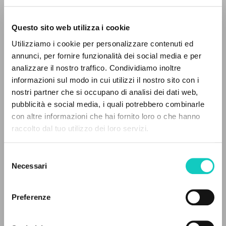
Questo sito web utilizza i cookie
ADVANCED SEARCH »
Utilizziamo i cookie per personalizzare contenuti ed
A
Z
annunci, per fornire funzionalità dei social media e per
analizzare il nostro traffico. Condividiamo inoltre
0
RESULTS FOUND
informazioni sul modo in cui utilizzi il nostro sito con i
nostri partner che si occupano di analisi dei dati web,
pubblicità e social media, i quali potrebbero combinarle
con altre informazioni che hai fornito loro o che hanno
raccolto dal tuo utilizzo dei loro servizi.
Giussani Luigi
Author
MORE RESULTS
Jalade Daniel
Translator
Stafford James Francis
Preface
Selezione
Necessari
del
Les Éditions du Cerf
consenso
French
Preferenze
2003
Pages: 226