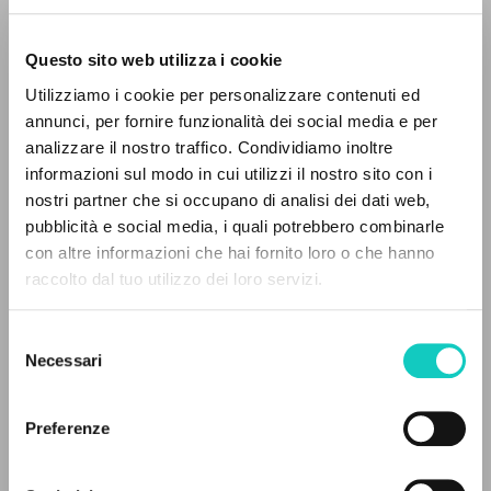
Questo sito web utilizza i cookie
ADVANCED SEARCH »
Utilizziamo i cookie per personalizzare contenuti ed
A
Z
annunci, per fornire funzionalità dei social media e per
analizzare il nostro traffico. Condividiamo inoltre
0
RESULTS FOUND
informazioni sul modo in cui utilizzi il nostro sito con i
nostri partner che si occupano di analisi dei dati web,
pubblicità e social media, i quali potrebbero combinarle
con altre informazioni che hai fornito loro o che hanno
Bergoglio Jorge Mario
Preface
raccolto dal tuo utilizzo dei loro servizi.
MORE RESULTS
Giussani Luigi
Author
Jalade Daniel
Translator
Selezione
Rey Isabelle
Translator
Necessari
del
consenso
Éditions Salvator
Preferenze
French
2023
Pages: 210