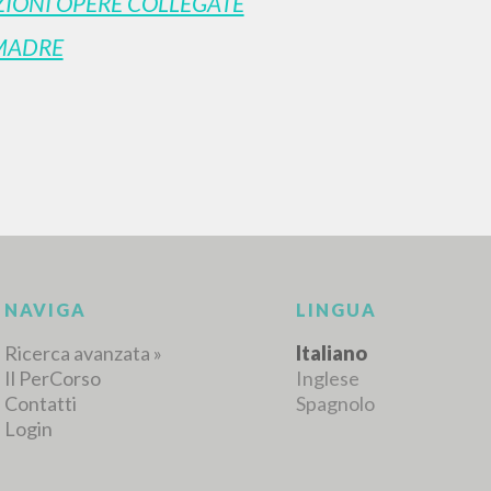
IONI OPERE COLLEGATE
MADRE
RISULTATI SUCCESSIVI
NAVIGA
LINGUA
Ricerca avanzata »
Italiano
Il PerCorso
Inglese