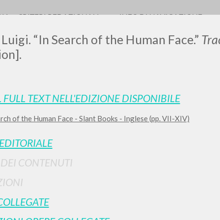
RIA
CRITERI REDAZIONALI
INFO DI NAVIGAZIONE
 Luigi. “In Search of the Human Face.”
Tra
ion].
L FULL TEXT NELL'EDIZIONE DISPONIBILE
rch of the Human Face - Slant Books - Inglese (pp. VII-XIV)
RICERCA AVANZATA
i risultati ancora più precisi? Utilizza la
 EDITORIALE
0
DOCUMENTI TROVATI
I DEI CONTENUTI
Visualizza dettagli per tipologia
IONI
LINGUA
AUTORE
ANNO
COLLEGATE