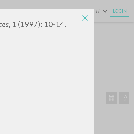
AGGIORNAMENTI
NEWS
CONTATTI
IT
LOGIN
E
ces
, 1 (1997): 10-14.
CERCA
Frase esatta
 »
ATTIVITÀ RECENTI
A
Z