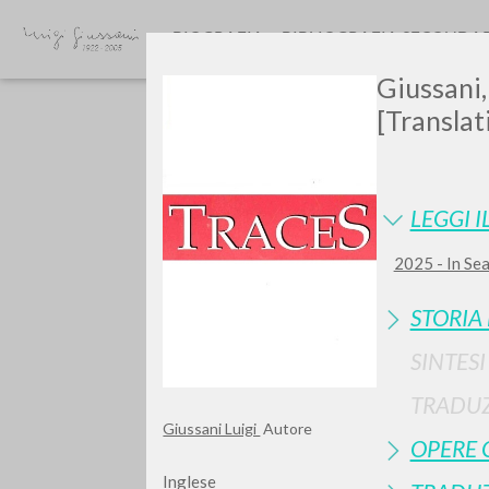
BIOGRAFIA
BIBLIOGRAFIA SECONDA
Giussani,
[Translat
LEGGI I
2025 - In Sea
Vuo
STORIA
SINTES
TRADUZ
TIPOLOGIA OPERA
Giussani Luigi
Autore
OPERE 
Inglese