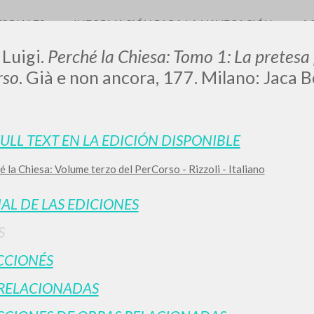
TORIALES
INFORMACIÓN PARA LA NAVEGACIÓN
A
 Luigi.
Perché la Chiesa: Tomo 1: La pretes
rso
. Già e non ancora, 177. Milano: Jaca 
0
DOCUMENTOS ENCONTRADOS
FULL TEXT EN LA EDICIÓN DISPONIBLE
 la Chiesa: Volume terzo del PerCorso - Rizzoli - Italiano
Ver detalles por tipo
IDIOMA
AUTOR
AÑO
ACTI
IAL DE LAS EDICIONES
S
CCIONÉS
RELACIONADAS
RESULTADOS SUCESIVOS