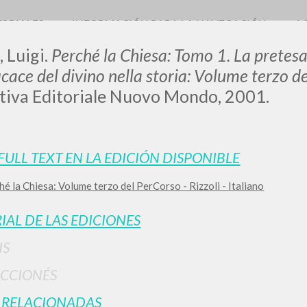
TORIALES
INFORMACIÓN PARA LA NAVEGACIÓN
A
, Luigi.
Perché la Chiesa: Tomo 1. La pretes
icace del divino nella storia: Volume terzo d
iva Editoriale Nuovo Mondo, 2001.
LUIGI
 FULL TEXT EN LA EDICIÓN DISPONIBLE
SSANI
é la Chiesa: Volume terzo del PerCorso - Rizzoli - Italiano
IAL DE LAS EDICIONES
scritti
IS
CCIONÉS
 RELACIONADAS