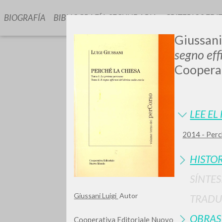
BIOGRAFÍA
BIBLIOGRAFÍA SECUNDARIA
CRITERIOS EDI
Giussani
segno eff
Cooperat
LEE EL
GIU
2014 - Perch
HISTOR
SÍNTES
Giussani Luigi
Autor
TRADU
OBRAS
Cooperativa Editoriale Nuovo