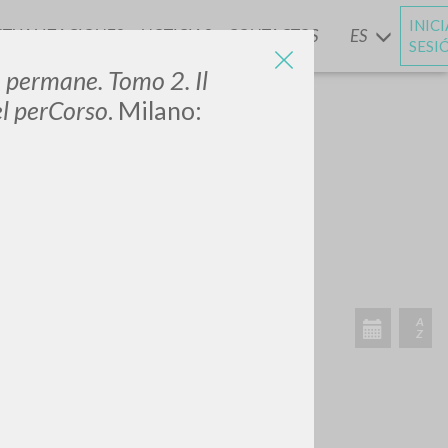
INIC
CTUALIZACIONES
NOTICIAS
CONTACTOS
ES
Y
SESI
a permane. Tomo 2. Il
el perCorso
. Milano: