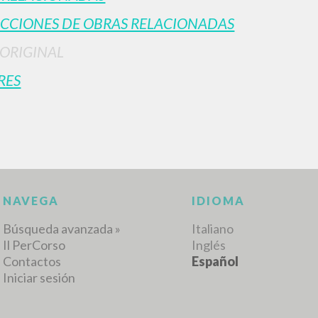
CCIONES DE OBRAS RELACIONADAS
 ORIGINAL
RES
BÚSQUEDA AVANZ
s resultados aún más precisos? Utilizar el
0
DOCUMENTOS ENCONTRADOS
Ver detalles por tipo
IDIOMA
AUTOR
AÑO
ACTI