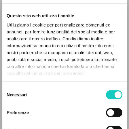
Questo sito web utilizza i cookie
Utilizziamo i cookie per personalizzare contenuti ed
annunci, per fornire funzionalità dei social media e per
Giussani Luigi
Autor
analizzare il nostro traffico. Condividiamo inoltre
informazioni sul modo in cui utilizzi il nostro sito con i
Italiano
nostri partner che si occupano di analisi dei dati web,
L'Osservatore Romano
pubblicità e social media, i quali potrebbero combinarle
1996
EL PROYECTO
con altre informazioni che hai fornito loro o che hanno
Páginas: 1
raccolto dal tuo utilizzo dei loro servizi.
Este portal recoge y pone a disposición de los
usuarios los textos de Luigi Giussani: casi 5000
Selezione
voces bibliográficas, textos íntegros en 5
ÚLTIMA ACTUALIZACIÓN
Necessari
del
03/10/2024
idiomas y líneas temáticas.
consenso
Preferenze
NAVEGA
LEE EL FULL TEXT EN LA EDICIÓN