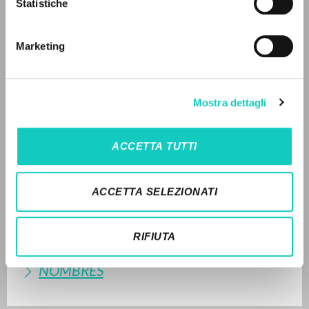
Statistiche
Búsqueda avanzada »
DISPONIBLE
Il PerCorso
Contactos
2000 - L'io, il potere, le opere: Contributi da
Marketing
Iniciar sesión
un'esperienza - Marietti 1820 - Italiano (pp. 271-275)
HISTORIAL DE LAS EDICIONES
IDIOMA
Mostra dettagli
SÍNTESIS
Italiano
Inglés
Español
TRADUCCIONÉS
ACCETTA TUTTI
OBRAS RELACIONADAS
NEWSLETTER
ACCETTA SELEZIONATI
TRADUCCIONES DE OBRAS
Recibe información actualizada de nuevas
RELACIONADAS
publicaciones, eventos y líneas editoriales.
RIFIUTA
TEXTO ORIGINAL
NOMBRES
Inscribirse