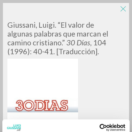
LUIGI
Giussani, Luigi. “El valor de
algunas palabras que marcan el
camino cristiano.”
30 Días
, 104
GIUSSANI
(1996): 40-41. [Traducción].
scritti