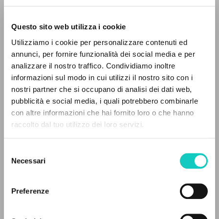
Questo sito web utilizza i cookie
BÚSQUEDA AVANZADA »
Utilizziamo i cookie per personalizzare contenuti ed
A
Giussani Luigi
Autor
Z
annunci, per fornire funzionalità dei social media e per
analizzare il nostro traffico. Condividiamo inoltre
0
DOCUMENTOS ENCONTRADOS
Español
informazioni sul modo in cui utilizzi il nostro sito con i
30 Dias
nostri partner che si occupano di analisi dei dati web,
1996
pubblicità e social media, i quali potrebbero combinarle
Páginas: 2
con altre informazioni che hai fornito loro o che hanno
raccolto dal tuo utilizzo dei loro servizi.
RESULTADOS SUCESIVOS
ÚLTIMA ACTUALIZACIÓN
Selezione
09/09/2020
Necessari
del
consenso
Preferenze
LEE EL FULL TEXT EN LA EDICIÓN
DISPONIBLE