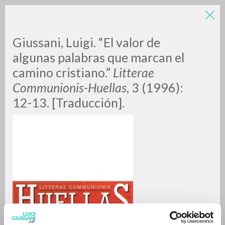
Giussani, Luigi. “El valor de
algunas palabras que marcan el
camino cristiano.”
Litterae
Communionis-Huellas
, 3 (1996):
12-13. [Traducción].
BÚSQUEDA AVANZADA »
A
Z
0
DOCUMENTOS ENCONTRADOS
RESULTADOS SUCESIVOS