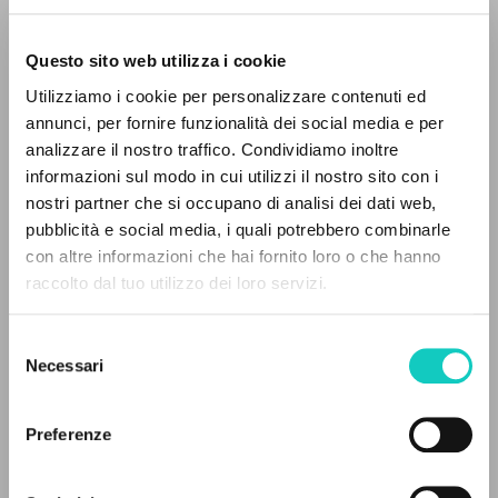
Questo sito web utilizza i cookie
Utilizziamo i cookie per personalizzare contenuti ed
annunci, per fornire funzionalità dei social media e per
analizzare il nostro traffico. Condividiamo inoltre
informazioni sul modo in cui utilizzi il nostro sito con i
Giussani Luigi
Autor
nostri partner che si occupano di analisi dei dati web,
pubblicità e social media, i quali potrebbero combinarle
Español
EL PROYECTO
con altre informazioni che hai fornito loro o che hanno
Litterae Communionis-Huellas
raccolto dal tuo utilizzo dei loro servizi.
1996
Este portal recoge y pone a disposición de los
Páginas: 2
usuarios los textos de Luigi Giussani: casi 5000
Selezione
voces bibliográficas, textos íntegros en 5
Necessari
del
idiomas y líneas temáticas.
consenso
ÚLTIMA ACTUALIZACIÓN
09/09/2020
Preferenze
NAVEGA