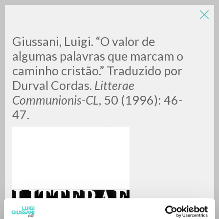
Giussani, Luigi. “O valor de
algumas palavras que marcam o
caminho cristão.” Traduzido por
Durval Cordas.
Litterae
A
Z
Communionis-CL
, 50 (1996): 46-
47.
0
DOCUMENTOS ENCONTRADOS
RESULTADOS SUCESIVOS