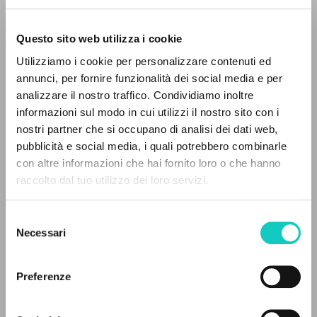
Questo sito web utilizza i cookie
Utilizziamo i cookie per personalizzare contenuti ed
annunci, per fornire funzionalità dei social media e per
EL PROYECTO
analizzare il nostro traffico. Condividiamo inoltre
informazioni sul modo in cui utilizzi il nostro sito con i
Este portal recoge y pone a disposición de los
nostri partner che si occupano di analisi dei dati web,
usuarios los textos de Luigi Giussani: casi 5000
Cordas Durval
Traductor
pubblicità e social media, i quali potrebbero combinarle
voces bibliográficas, textos íntegros en 5
Giussani Luigi
Autor
con altre informazioni che hai fornito loro o che hanno
idiomas y líneas temáticas.
raccolto dal tuo utilizzo dei loro servizi.
Portoghese BR
Litterae Communionis-CL
Selezione
1996
NAVEGA
Necessari
del
Páginas: 2
consenso
Búsqueda avanzada »
Il PerCorso
Preferenze
Contactos
Iniciar sesión
ÚLTIMA ACTUALIZACIÓN
26/08/2024