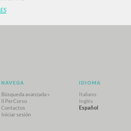
ES
RESULTADOS SUCESIVOS
NAVEGA
IDIOMA
Búsqueda avanzada »
Italiano
Il PerCorso
Inglés