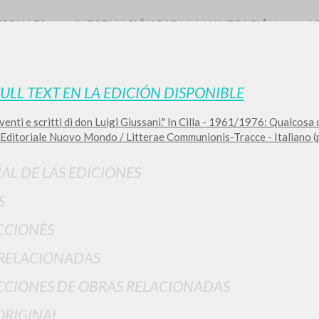
TORIALES
INFORMACIÓN PARA LA NAVEGACIÓN
A
FULL TEXT EN LA EDICIÓN DISPONIBLE
enti e scritti di don Luigi Giussani." In Cilla - 1961/1976: Qualcosa di 
Editoriale Nuovo Mondo / Litterae Communionis-Tracce - Italiano (
IAL DE LAS EDICIONES
BÚSQUEDA AVANZ
s resultados aún más precisos? Utilizar el
S
0
DOCUMENTOS ENCONTRADOS
CCIONÉS
Ver detalles por tipo
RELACIONADAS
IDIOMA
AUTOR
AÑO
ACTI
CIONES DE OBRAS RELACIONADAS
ORIGINAL