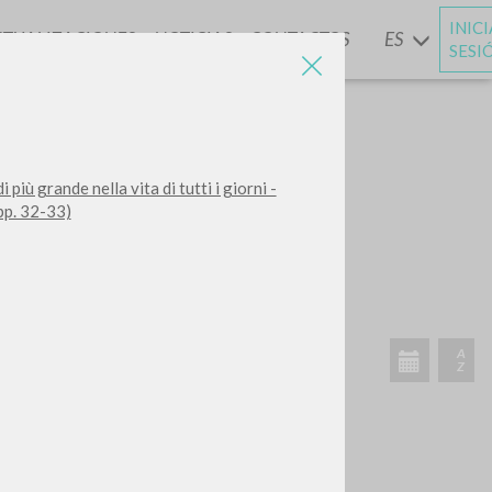
INIC
CTUALIZACIONES
NOTICIAS
CONTACTOS
ES
Y
SESI
più grande nella vita di tutti i giorni -
pp. 32-33)
BUSCA
Frase exacta
ADA »
VIDADES RECIENTES
A
Z