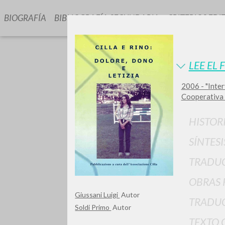
BIOGRAFÍA
BIBLIOGRAFÍA SECUNDARIA
CRITERIOS EDI
LEE EL 
2006 - "Interv
Cooperativa 
HISTOR
¿Quiere
SÍNTESI
TRADU
OBRAS 
TIPOLOGÍA
Giussani Luigi
Autor
TRADUC
Soldi Primo
Autor
TEXTO 