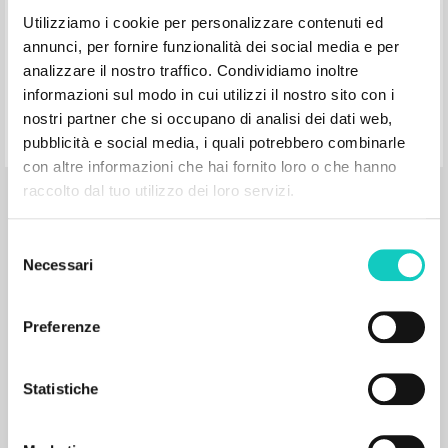
Utilizziamo i cookie per personalizzare contenuti ed
Giussani Luigi Autor
annunci, per fornire funzionalità dei social media e per
Companhia Ilimitada
analizzare il nostro traffico. Condividiamo inoltre
2024
Portoghese BR
informazioni sul modo in cui utilizzi il nostro sito con i
Lugar de edición : São Paulo
Páginas: 390
nostri partner che si occupano di analisi dei dati web,
ISBN
: 978-65-88359-49-5
pubblicità e social media, i quali potrebbero combinarle
con altre informazioni che hai fornito loro o che hanno
raccolto dal tuo utilizzo dei loro servizi.
Selezione
Necessari
del
consenso
RESULTADOS SUCESIVOS
Preferenze
Statistiche