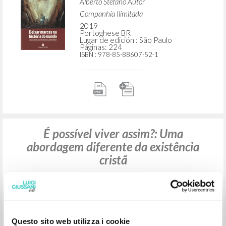
Novos passos de experiência cristã
Giussani Luigi Autor
Prades López Javier Maria Autor
Alberto Stefano Autor
Companhia Ilimitada
2019
Portoghese BR
Lugar de edición : São Paulo
Páginas: 224
ISBN
: 978-85-88607-52-1
É possível viver assim?: Uma
abordagem diferente da existência
cristã
Questo sito web utilizza i cookie