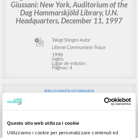
BIBLIOGRAFÍA SECUNDARIA
A Generative Thought: An Introduction
to the Works of Luigi Giussani
Buzzi Elisa Comisario y Autor
McGill-Queen's University Press
2003
Inglés
Lugar de edición : Montreal-Kingston-London-
Ithaca
Páginas: 202
ISBN
: 0-7735-2631-5
BIBLIOGRAFÍA SECUNDARIA
“Intercultural Dialogue and Inter-
religion Cooperation.” In «The Religious
Questo sito web utilizza i cookie
Sense and Modern Man»: On the
Utilizziamo i cookie per personalizzare contenuti ed