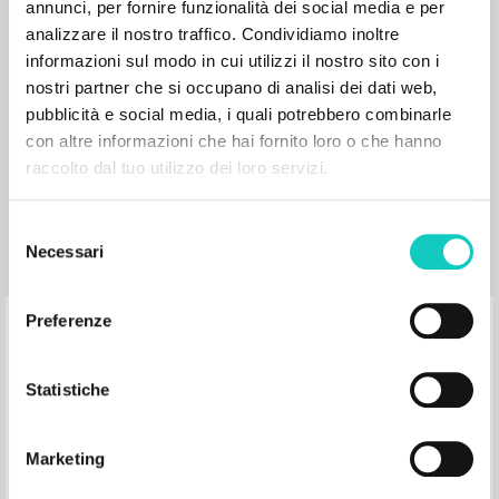
occasion of the publication of the
annunci, per fornire funzionalità dei social media e per
English edition of three works of Luigi
analizzare il nostro traffico. Condividiamo inoltre
Giussani: New York, Auditorium of the
informazioni sul modo in cui utilizzi il nostro sito con i
Dag Hammarskjöld Library, U.N.
nostri partner che si occupano di analisi dei dati web,
Headquarters, December 11, 1997
pubblicità e social media, i quali potrebbero combinarle
con altre informazioni che hai fornito loro o che hanno
raccolto dal tuo utilizzo dei loro servizi.
Takagi Shingen Autor
Litterae Communionis-Tracce
Selezione
1998
Necessari
Inglés
del
Lugar de edición :
consenso
Páginas: 4
Preferenze
BIBLIOGRAFÍA SECUNDARIA
Statistiche
“Dialogo interculturale e cooperazione
interreligiosa.” In «Il senso religioso e
Marketing
l’uomo moderno»: In occasione della
pubblicazione dell’edizione inglese di