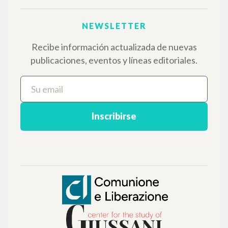
EL PROYECTO
Este portal recoge y pone a disposición de los
usuarios los textos de Luigi Giussani: casi 5000
voces bibliográficas, textos íntegros en 5
idiomas y líneas temáticas.
NAVEGA
Búsqueda avanzada »
Il PerCorso
Contactos
Iniciar sesión
IDIOMA