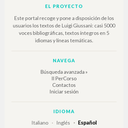
Fontolan Roberto Editor
Matsunaga Yokei Autor
Il Sabato
1987
Italiano
Lugar de edición : Roma-Milano
Páginas: 2
RESULTADOS SUCESIVOS