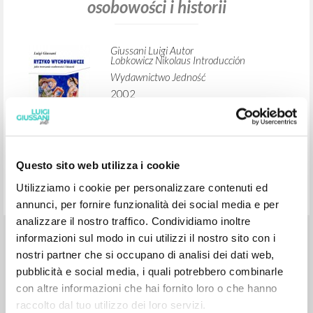
BÚSQUEDA AVANZADA »
A
Z
1
DOCUMENTOS ENCONTRADOS
Questo sito web utilizza i cookie
Ryzyko wychowawcze: Jako tworzenie
Utilizziamo i cookie per personalizzare contenuti ed
osobowości i historii
annunci, per fornire funzionalità dei social media e per
analizzare il nostro traffico. Condividiamo inoltre
Giussani Luigi Autor
informazioni sul modo in cui utilizzi il nostro sito con i
Lobkowicz Nikolaus Introducción
nostri partner che si occupano di analisi dei dati web,
Wydawnictwo Jedność
pubblicità e social media, i quali potrebbero combinarle
2002
con altre informazioni che hai fornito loro o che hanno
Polaco
Lugar de edición : Kielce
raccolto dal tuo utilizzo dei loro servizi.
Páginas: 176