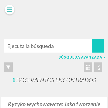
LUIGI
GIUSSANI
scritti