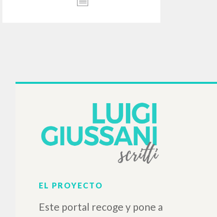
Menoreh Jejak Dalam
Sejarah Dunia: Jejak Baru
Pengalaman Kristiani
Giussani Luigi Autor
Prades López Javier Maria
Autor
Alberto Stefano Autor
Mali Romo Leo Introducción
Lamalera
2021
Indonesio
Lugar de edición : Bantul
(Yogyakarta)
Páginas: 268
ISBN
: 978-602-5905-17-9