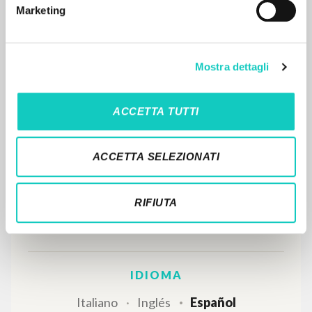
Marketing
EL PROYECTO
Este portal recoge y pone a disposición de los
usuarios los textos de Luigi Giussani: casi 5000
Mostra dettagli
voces bibliográficas, textos íntegros en 5
idiomas y líneas temáticas.
ACCETTA TUTTI
NAVEGA
ACCETTA SELEZIONATI
Búsqueda avanzada »
Il PerCorso
RIFIUTA
Contactos
Iniciar sesión
IDIOMA
Italiano
Inglés
Español