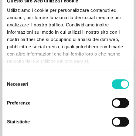
1998
Questo sito web utilizza i cookie
Portugués
Lugar de edición : Milano
Utilizziamo i cookie per personalizzare contenuti ed
Páginas: 80
annunci, per fornire funzionalità dei social media e per
analizzare il nostro traffico. Condividiamo inoltre
informazioni sul modo in cui utilizzi il nostro sito con i
nostri partner che si occupano di analisi dei dati web,
pubblicità e social media, i quali potrebbero combinarle
con altre informazioni che hai fornito loro o che hanno
raccolto dal tuo utilizzo dei loro servizi.
RESULTADOS SUCESIVOS
Selezione
Necessari
del
consenso
Preferenze
Statistiche