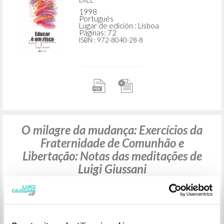
1998
Portugués
Lugar de edición : Lisboa
Páginas: 72
ISBN
: 972-8040-28-8
O milagre da mudança: Exercícios da
Fraternidade de Comunhão e
Libertação: Notas das meditações de
Luigi Giussani
Giussani Luigi Autor
Fraternità di Comunione e Liberazione