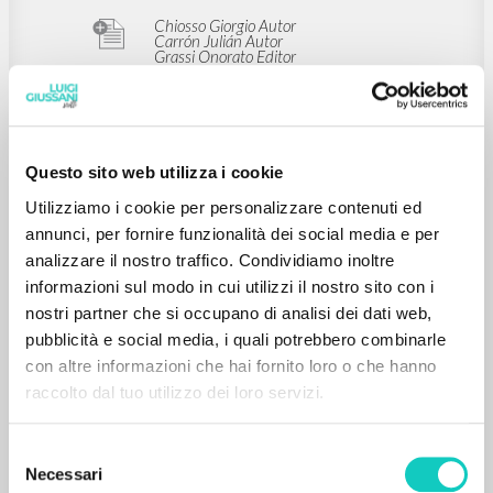
ISBN
: 977182456923360001
Questo sito web utilizza i cookie
BIBLIOGRAFÍA SECUNDARIA
Utilizziamo i cookie per personalizzare contenuti ed
La meta e i passi: Don Giussani e
annunci, per fornire funzionalità dei social media e per
l'educazione: Confronti
analizzare il nostro traffico. Condividiamo inoltre
informazioni sul modo in cui utilizzi il nostro sito con i
nostri partner che si occupano di analisi dei dati web,
Chiosso Giorgio Autor
Carrón Julián Autor
pubblicità e social media, i quali potrebbero combinarle
Grassi Onorato Editor
con altre informazioni che hai fornito loro o che hanno
Fornasieri Camillo Editor
Polito Antonio Autor
raccolto dal tuo utilizzo dei loro servizi.
Weiler Joseph Introducción
Mortari Luigina Autor
San Paolo
Selezione
2023
Necessari
del
Italiano