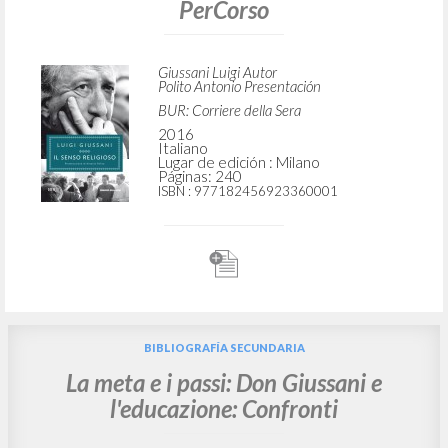
BÚSQUEDA AVANZADA »
A
Z
3
DOCUMENTOS ENCONTRADOS
Il senso religioso: Volume primo del
PerCorso
Giussani Luigi Autor
Polito Antonio Presentación
BUR: Corriere della Sera
2016
Italiano
Lugar de edición : Milano
Páginas: 240