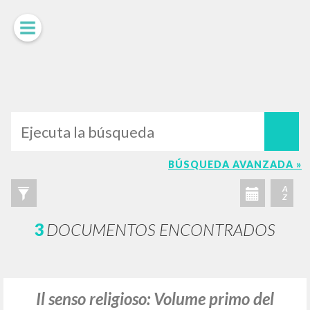
LUIGI
GIUSSANI
scritti