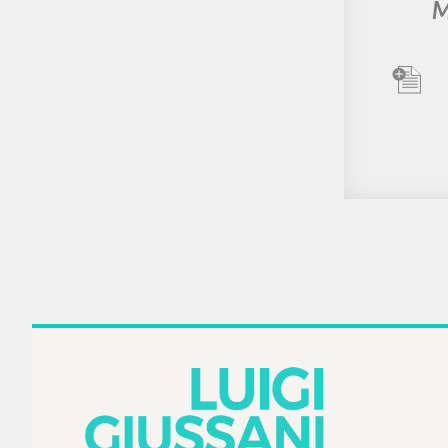
BIBLIOGRAFÍA SECUNDARIA
BIB
A Generative Thought: An
“Myster
Introduction to the Works
Believe
of Luigi Giussani
of the T
the
publica
Buzzi Elisa Comisario y Autor
edit
McGill-Queen's University Press
volume 
2003
Inglés
Origi
Lugar de edición : Montreal-
Claim»
Kingston-London-Ithaca
Páginas: 202
Audit
ISBN
: 0-7735-2631-5
Hamma
U
Headqu
M