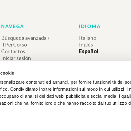
O'Connor John Au
Litterae Communio
O'Connor John Autor
1999
Litterae Communionis-Traces
Italiano
1999
Lugar de edición 
Inglés
Páginas: 18
Lugar de edición :
Páginas: 18
RESULTADOS SUCESIVOS
 cookie
rsonalizzare contenuti ed annunci, per fornire funzionalità dei so
ffico. Condividiamo inoltre informazioni sul modo in cui utilizzi il 
 occupano di analisi dei dati web, pubblicità e social media, i qual
azioni che hai fornito loro o che hanno raccolto dal tuo utilizzo d