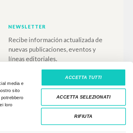
tor
nis-Tracce
:
ACCETTA TUTTI
cial media e
nostro sito
ACCETTA SELEZIONATI
i potrebbero
ei loro
RIFIUTA