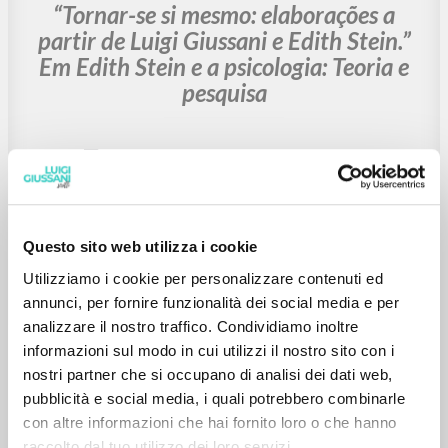
BÚSQUEDA AVANZADA »
A
Z
1
DOCUMENTOS ENCONTRADOS
Questo sito web utilizza i cookie
BIBLIOGRAFÍA SECUNDARIA
“Tornar-se si mesmo: elaborações a
Utilizziamo i cookie per personalizzare contenuti ed
annunci, per fornire funzionalità dei social media e per
partir de Luigi Giussani e Edith Stein.”
analizzare il nostro traffico. Condividiamo inoltre
Em Edith Stein e a psicologia: Teoria e
informazioni sul modo in cui utilizzi il nostro sito con i
pesquisa
nostri partner che si occupano di analisi dei dati web,
pubblicità e social media, i quali potrebbero combinarle
con altre informazioni che hai fornito loro o che hanno
Mahfoud Miguel Comisario y Autor
Massimi Marina Editor
raccolto dal tuo utilizzo dei loro servizi.