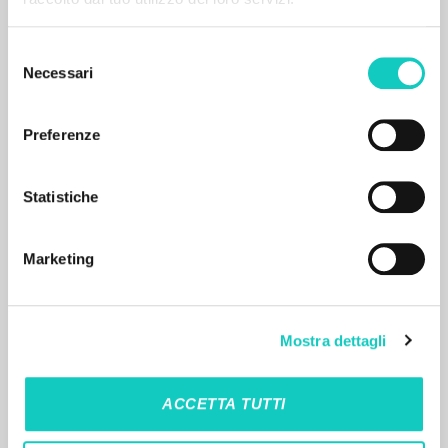
Bernardes Guimarāes Ana Cláudia Autor
Artesã Editora
2013
Selezione
Portoghese BR
Necessari
del
Lugar de edición : Belo Horizonte
Páginas: 22
consenso
ISBN
: 978-8588009349
Preferenze
RESULTADOS SUCESIVOS
Statistiche
Marketing
Mostra dettagli
ACCETTA TUTTI
EL PROYECTO