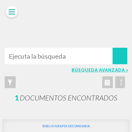
LUIGI
GIUSSANI
scritti