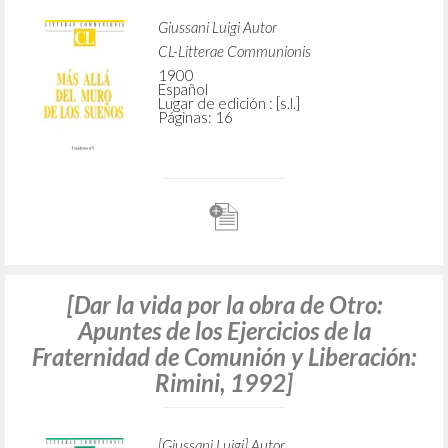
BÚSQUEDA AVANZADA »
A
Z
3
DOCUMENTOS ENCONTRADOS
Más allá del muro de los sueños:
Encuentro de Luigi Giussani con
bachilleres de Comunión y Liberación:
Cervia, 13 de septiembre de 1991
Giussani Luigi Autor
CL-Litterae Communionis
1900