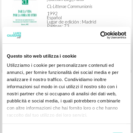
Español
Lugar de edición : [s.l.]
Páginas: 16
Questo sito web utilizza i cookie
[Dar la vida por la obra de Otro:
Utilizziamo i cookie per personalizzare contenuti ed
Apuntes de los Ejercicios de la
annunci, per fornire funzionalità dei social media e per
Fraternidad de Comunión y Liberación:
analizzare il nostro traffico. Condividiamo inoltre
informazioni sul modo in cui utilizzi il nostro sito con i
Rimini, 1992]
nostri partner che si occupano di analisi dei dati web,
pubblicità e social media, i quali potrebbero combinarle
[Giussani Luigi] Autor
con altre informazioni che hai fornito loro o che hanno
CL-Litterae Communionis
raccolto dal tuo utilizzo dei loro servizi.
1992
Español
Lugar de edición : Madrid
Selezione