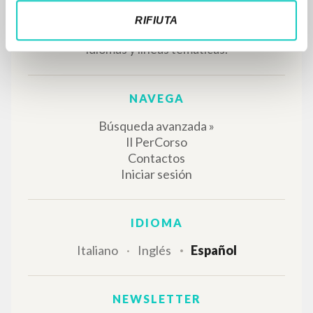
RIFIUTA
RESULTADOS SUCESIVOS
EL PROYECTO
Este portal recoge y pone a disposición de los
usuarios los textos de Luigi Giussani: casi 5000
voces bibliográficas, textos íntegros en 5
idiomas y líneas temáticas.