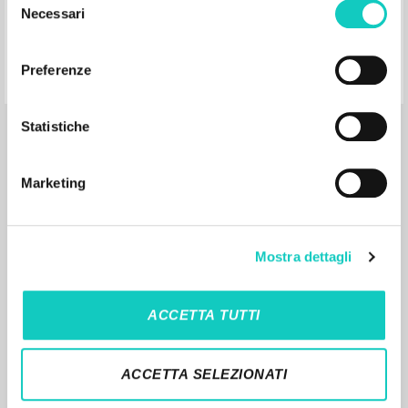
Páginas: 73
Necessari
del
consenso
Preferenze
Statistiche
Por qué la Iglesia
Marketing
Giussani Luigi Autor
CL-Litterae Communionis
Mostra dettagli
1992
Español
Lugar de edición : Madrid
Páginas: 4
ACCETTA TUTTI
ACCETTA SELEZIONATI