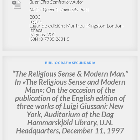
Buzzi Elisa Comisario y Autor
McGill-Queen's University Press
2003
Inglés
Lugar de edición : Montreal-Kingston-London-
Ithaca
Páginas: 202
ISBN
: 0-7735-2631-5
BIBLIOGRAFÍA SECUNDARIA
“The Religious Sense & Modern Man.”
In «The Religious Sense and Modern
Man»: On the occasion of the
publication of the English edition of
three works of Luigi Giussani: New
York, Auditorium of the Dag
Hammarskjöld Library, U.N.
Headquarters, December 11, 1997