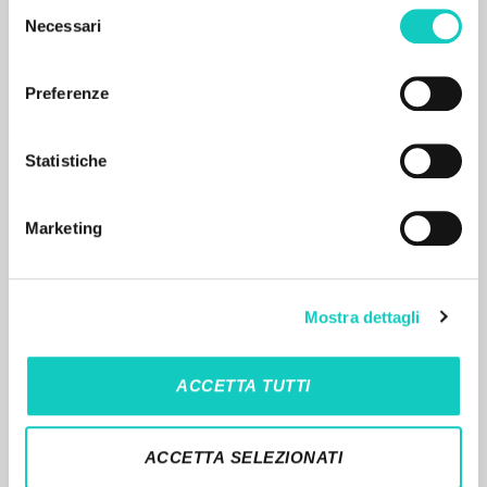
Horowitz David J. Autor
Selezione
Necessari
Litterae Communionis-Tracce
del
1998
consenso
Italiano
Lugar de edición :
Preferenze
Páginas: 5
Statistiche
RESULTADOS SUCESIVOS
Marketing
Mostra dettagli
ACCETTA TUTTI
EL PROYECTO
ACCETTA SELEZIONATI