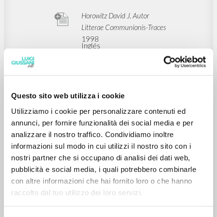
Horowitz David J. Autor
Litterae Communionis-Traces
1998
Inglés
Lugar de edición :
Páginas: 4
Questo sito web utilizza i cookie
BIBLIOGRAFÍA SECUNDARIA
"Il senso religioso e l’uomo moderno.” In
Utilizziamo i cookie per personalizzare contenuti ed
«Il senso religioso e l’uomo moderno»:
annunci, per fornire funzionalità dei social media e per
analizzare il nostro traffico. Condividiamo inoltre
In occasione della pubblicazione
informazioni sul modo in cui utilizzi il nostro sito con i
dell’edizione inglese di tre libri di Luigi
nostri partner che si occupano di analisi dei dati web,
Giussani: New York, Auditorium della
pubblicità e social media, i quali potrebbero combinarle
Biblioteca Dag Hammarskjold, ONU,
con altre informazioni che hai fornito loro o che hanno
11 dicembre 1997
raccolto dal tuo utilizzo dei loro servizi.