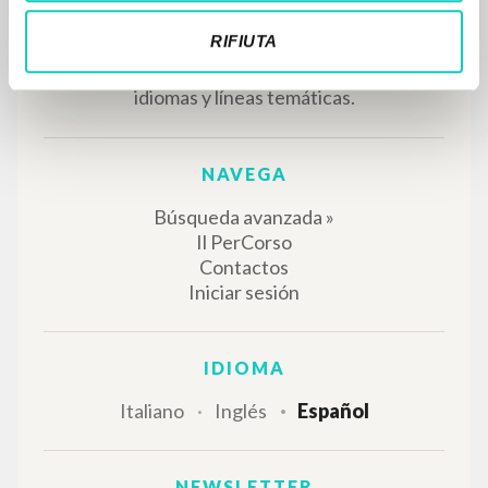
Este portal recoge y pone a disposición de los
usuarios los textos de Luigi Giussani: casi 5000
RIFIUTA
voces bibliográficas, textos íntegros en 5
idiomas y líneas temáticas.
NAVEGA
Búsqueda avanzada »
Il PerCorso
Contactos
Iniciar sesión
IDIOMA
Italiano
Inglés
Español
NEWSLETTER