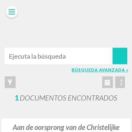
LUIGI
GIUSSANI
scritti