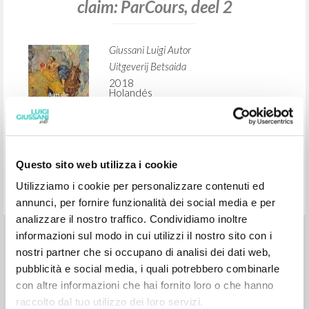
BÚSQUEDA AVANZADA »
A
Z
1
DOCUMENTOS ENCONTRADOS
Questo sito web utilizza i cookie
Aan de oorsprong van de Christelijke
Utilizziamo i cookie per personalizzare contenuti ed
claim: ParCours, deel 2
annunci, per fornire funzionalità dei social media e per
analizzare il nostro traffico. Condividiamo inoltre
Giussani Luigi Autor
informazioni sul modo in cui utilizzi il nostro sito con i
Uitgeverij Betsaida
nostri partner che si occupano di analisi dei dati web,
2018
pubblicità e social media, i quali potrebbero combinarle
Holandés
con altre informazioni che hai fornito loro o che hanno
Lugar de edición : 's-Hertogenbosch
Páginas: 172
raccolto dal tuo utilizzo dei loro servizi.
ISBN
: 978-94-91991-65-3