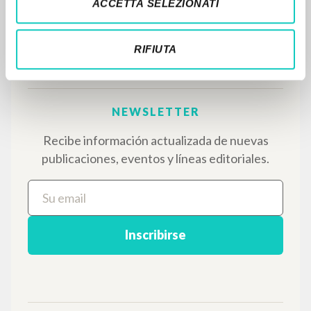
ACCETTA SELEZIONATI
usuarios los textos de Luigi Giussani: casi 5000
voces bibliográficas, textos íntegros en 5
idiomas y líneas temáticas.
RIFIUTA
NAVEGA
Búsqueda avanzada »
Il PerCorso
Contactos
Iniciar sesión
IDIOMA
Italiano
Inglés
Español
NEWSLETTER