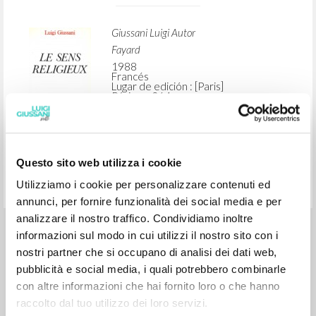
BÚSQUEDA AVANZADA »
A
Z
1
DOCUMENTOS ENCONTRADOS
Questo sito web utilizza i cookie
Le sens religieux
Utilizziamo i cookie per personalizzare contenuti ed
annunci, per fornire funzionalità dei social media e per
analizzare il nostro traffico. Condividiamo inoltre
Giussani Luigi Autor
informazioni sul modo in cui utilizzi il nostro sito con i
Fayard
nostri partner che si occupano di analisi dei dati web,
1988
Francés
pubblicità e social media, i quali potrebbero combinarle
Lugar de edición : [Paris]
Páginas: 264
con altre informazioni che hai fornito loro o che hanno
ISBN
: 2-213-02033-7
raccolto dal tuo utilizzo dei loro servizi.