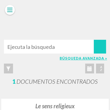
LUIGI
GIUSSANI
scritti