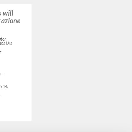
 will
razione
utor
ans Urs
or
n :
194-0