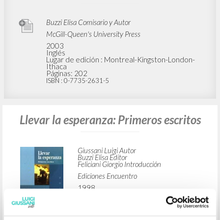
Buzzi Elisa Comisario y Autor
McGill-Queen's University Press
2003
Inglés
Lugar de edición : Montreal-Kingston-London-
Ithaca
Páginas: 202
ISBN
: 0-7735-2631-5
Llevar la esperanza: Primeros escritos
Giussani Luigi Autor
Buzzi Elisa Editor
Feliciani Giorgio Introducción
Ediciones Encuentro
1998
Español
Lugar de edición : Madrid
Páginas: 216
ISBN
: 84-7490-489-7