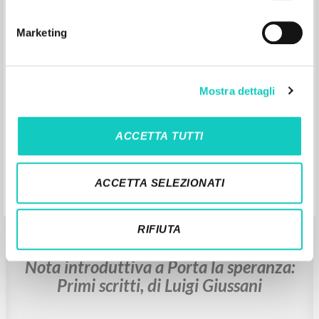
Teologia protestante americana
Marketing
Giussani Luigi Autor
Buzzi Elisa Introducción
Marietti 1820
Mostra dettagli
2003
Italiano
Lugar de edición : Milano
Páginas: 356
ISBN
: 88-211-6960-X
ACCETTA TUTTI
ACCETTA SELEZIONATI
RIFIUTA
BIBLIOGRAFÍA SECUNDARIA
Nota introduttiva a Porta la speranza:
Primi scritti, di Luigi Giussani