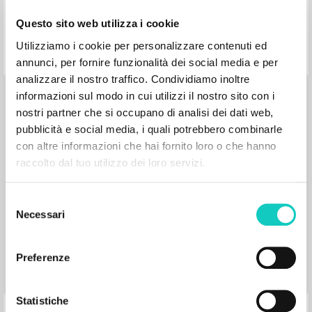
Questo sito web utilizza i cookie
Utilizziamo i cookie per personalizzare contenuti ed
annunci, per fornire funzionalità dei social media e per
analizzare il nostro traffico. Condividiamo inoltre
informazioni sul modo in cui utilizzi il nostro sito con i
BIBLIOGRAFÍA SECUNDARIA
nostri partner che si occupano di analisi dei dati web,
Vivere la ragione: Saggi sul pensiero
pubblicità e social media, i quali potrebbero combinarle
filosofico di Luigi Giussani
con altre informazioni che hai fornito loro o che hanno
raccolto dal tuo utilizzo dei loro servizi.
Di Martino Carmine Autor, Editor, Prefacio
Selezione
BUR
Necessari
del
2023
Italiano
consenso
Lugar de edición : Milano
Páginas: 560
Preferenze
ISBN
: 978-88-17-18024-5
Statistiche