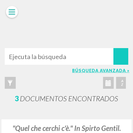
LUIGI
GIUSSANI
scritti