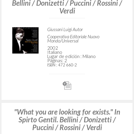
BÚSQUEDA AVANZADA »
A
Z
3
DOCUMENTOS ENCONTRADOS
"Quel che cerchi c'è." In Spirto Gentil.
Bellini / Donizetti / Puccini / Rossini /
Verdi
Giussani Luigi Autor
Cooperativa Editoriale Nuovo
Mondo/Universal
2002
Italiano