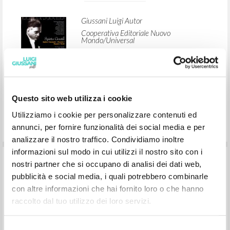
Lugar de edición : Milano
Páginas: 2
ISBN
: 472 660-2
"What you are looking for exists." In
Questo sito web utilizza i cookie
Spirto Gentil. Bellini / Donizetti /
Utilizziamo i cookie per personalizzare contenuti ed
Puccini / Rossini / Verdi
annunci, per fornire funzionalità dei social media e per
analizzare il nostro traffico. Condividiamo inoltre
informazioni sul modo in cui utilizzi il nostro sito con i
Giussani Luigi Autor
nostri partner che si occupano di analisi dei dati web,
Cooperativa Editoriale Nuovo
pubblicità e social media, i quali potrebbero combinarle
Mondo/Universal
con altre informazioni che hai fornito loro o che hanno
2002
Inglés
raccolto dal tuo utilizzo dei loro servizi.
Lugar de edición : Milano
Páginas: 2
ISBN
: 472 660-2
Selezione