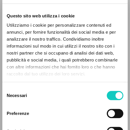
Questo sito web utilizza i cookie
ADVANCED SEARCH »
Utilizziamo i cookie per personalizzare contenuti ed
A
Z
annunci, per fornire funzionalità dei social media e per
Bergoglio Jorge Mario
Preface
analizzare il nostro traffico. Condividiamo inoltre
Borowczyk Krystyna
Translator
0
RESULTS FOUND
informazioni sul modo in cui utilizzi il nostro sito con i
Giussani Luigi
Author
nostri partner che si occupano di analisi dei dati web,
pubblicità e social media, i quali potrebbero combinarle
Wydawnictwo Jak
con altre informazioni che hai fornito loro o che hanno
Polish
raccolto dal tuo utilizzo dei loro servizi.
2014
MORE RESULTS
Pages: 248
Selezione
Necessari
del
consenso
LATEST UPDATE
14/01/2022
Preferenze