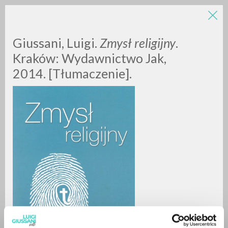
LUIGI
Giussani, Luigi.
Zmysł religijny
.
Kraków: Wydawnictwo Jak,
2014. [Tłumaczenie].
GIUSSANI
scritti