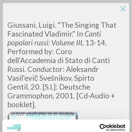
Giussani, Luigi. “The Singing That
Fascinated Vladimir.” In
Canti
popolari russi: Volume III
, 13-14.
Performed by: Coro
A
Z
dell’Accademia di Stato di Canti
Russi. Conductor: Aleksandr
0
RESULTS FOUND
Vasil’evič Svešnikov. Spirto
Gentil, 20. [S.l.]: Deutsche
Grammophon, 2001. [Cd-Audio +
MORE RESULTS
booklet].