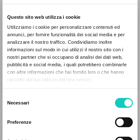
Questo sito web utilizza i cookie
Utilizziamo i cookie per personalizzare contenuti ed
annunci, per fornire funzionalità dei social media e per
THE PROJECT
analizzare il nostro traffico. Condividiamo inoltre
informazioni sul modo in cui utilizzi il nostro sito con i
The portal collects and gives access to the
nostri partner che si occupano di analisi dei dati web,
writings of Luigi Giussani: nearly 5,000
pubblicità e social media, i quali potrebbero combinarle
Giussani Luigi
Author
bibliographic references, full texts in 5
con altre informazioni che hai fornito loro o che hanno
languages, and dedicated thematic sections.
raccolto dal tuo utilizzo dei loro servizi.
Deutsche Grammophon
English
2001
Selezione
BROWSE
Pages: 2
Necessari
del
consenso
Advanced search »
Il PerCorso
Preferenze
Contact us
LATEST UPDATE
Login
21/05/2025