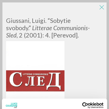
LUIGI
Giussani, Luigi. “Sobytie
svobody.”
Litterae Communionis-
Sled
, 2 (2001): 4. [Perevod].
GIUSSANI
scritti