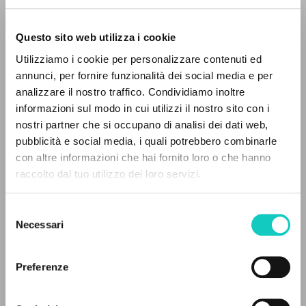
Questo sito web utilizza i cookie
ADVANCED SEARCH »
Utilizziamo i cookie per personalizzare contenuti ed
A
Z
annunci, per fornire funzionalità dei social media e per
Giussani Luigi
Author
analizzare il nostro traffico. Condividiamo inoltre
0
RESULTS FOUND
informazioni sul modo in cui utilizzi il nostro sito con i
Russian
Litterae Communionis-Sled
nostri partner che si occupano di analisi dei dati web,
2001
pubblicità e social media, i quali potrebbero combinarle
Pages: 1
con altre informazioni che hai fornito loro o che hanno
raccolto dal tuo utilizzo dei loro servizi.
MORE RESULTS
Selezione
LATEST UPDATE
27/07/2026
Necessari
del
consenso
Preferenze
READ THE FULL TEXT OF THE AVAILABLE
EDITION