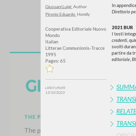
In appendice
Giussani Luigi
Author
Direttorio pe
Pironio Eduardo
Homily
2021 BUR
Cooperativa Editoriale Nuovo
I testi integ
Mondo
credenti
, qu
Italian
svolti duran
Litterae Communionis-Tracce
partire da t
1995
editoriale
, B
Pages: 65
Do y
SUMMA
LATEST UPDATE
13/10/2023
TRANS
TYPE OF WORK
RELAT
TRANS
ORIGI