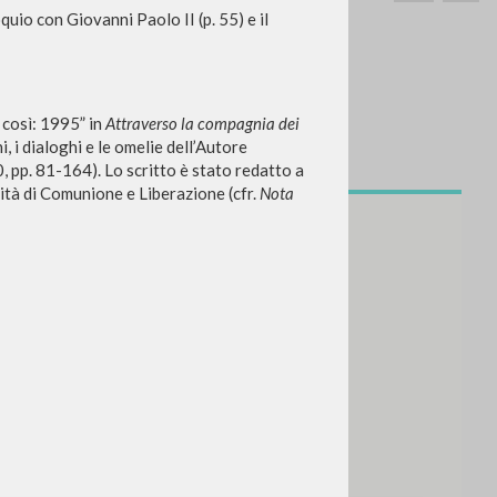
quio con Giovanni Paolo II (p. 55) e il
e così: 1995” in
Attraverso la compagnia dei
i, i dialoghi e le omelie dell’Autore
SEARCH
Exact phrase
0, pp. 81-164). Lo scritto è stato redatto a
nità di Comunione e Liberazione (cfr.
Nota
CH »
RECENT ACTIVITIES
A
Z