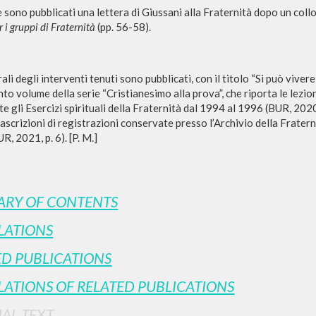
 sono pubblicati una lettera di Giussani alla Fraternità dopo un collo
r i gruppi di Fraternità
(pp. 56-58).
rali degli interventi tenuti sono pubblicati, con il titolo “Si può viver
into volume della serie “Cristianesimo alla prova”, che riporta le lezion
te gli Esercizi spirituali della Fraternità dal 1994 al 1996 (BUR, 202
rascrizioni di registrazioni conservate presso l’Archivio della Frater
UR, 2021, p. 6). [P. M.]
ADVANCED SEAR
ou want even more precise results? Use the
0
RESULTS FOUND
RY OF CONTENTS
View details by type
LATIONS
LANGUAGE
AUTHOR
YEAR
ED PUBLICATIONS
LATIONS OF RELATED PUBLICATIONS
NAL TEXT