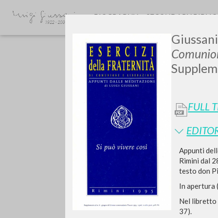
BIOGRAPHY
SECONDARY BIBLI
Giussani
Comunione
Supplem
FULL 
GIU
EDITOR
Appunti dell
Rimini dal 2
testo don Pi
In apertura 
Nel libretto
37).