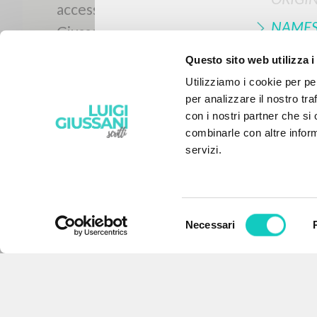
NAME
Questo sito web utilizza i
Utilizziamo i cookie per pe
per analizzare il nostro tra
con i nostri partner che si
combinarle con altre inform
servizi.
Selezione
Necessari
del
THE PROJECT
consenso
The portal collects and gives
access to the writings of Luigi
Giussani: nearly 5,000