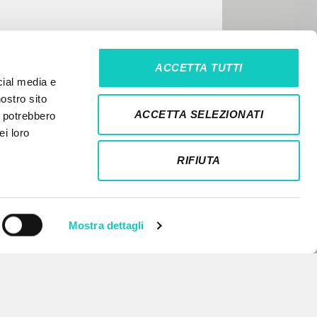
ACCETTA TUTTI
cial media e
nostro sito
ACCETTA SELEZIONATI
i potrebbero
ei loro
RIFIUTA
Mostra dettagli
NEWSLETTER
Get updates on new releases,
events and editorial projects.