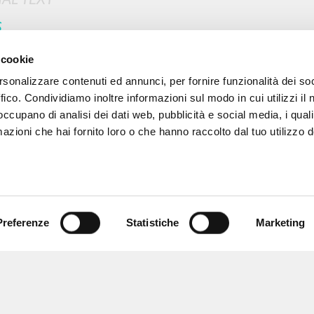
S
MORE RESULTS
 cookie
rsonalizzare contenuti ed annunci, per fornire funzionalità dei so
ffico. Condividiamo inoltre informazioni sul modo in cui utilizzi il 
 occupano di analisi dei dati web, pubblicità e social media, i qual
azioni che hai fornito loro o che hanno raccolto dal tuo utilizzo d
Preferenze
Statistiche
Marketing
BROWSE
LANGUAGE
Advanced search »
Italian
Il PerCorso
English
Contact us
Spanish