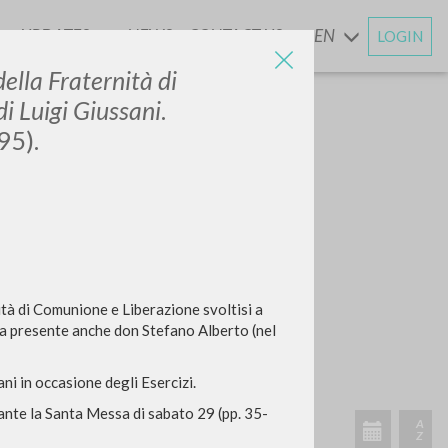
UPDATES
NEWS
CONTACT US
EN
LOGIN
AND
 della Fraternità di
i Luigi Giussani
.
95).
nità di Comunione e Liberazione svoltisi a
era presente anche don Stefano Alberto (nel
ni in occasione degli Esercizi.
rante la Santa Messa di sabato 29 (pp. 35-