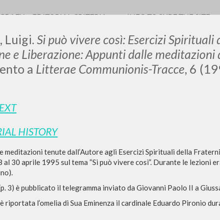
OGRAFY
EDITORIAL CRITERIA
INFO TO SURF THE SITE
, Luigi.
Si può vivere così: Esercizi Spirituali
 e Liberazione: Appunti dalle meditazioni d
ento a
Litterae Communionis-Tracce
, 6 (19
LUIGI
TEXT
SSANI
IAL HISTORY
e meditazioni tenute dall’Autore agli Esercizi Spirituali della Frater
scritti
8 al 30 aprile 1995 sul tema “Si può vivere così”. Durante le lezioni 
no).
(p. 3) è pubblicato il telegramma inviato da Giovanni Paolo II a Giussa
 è riportata l’omelia di Sua Eminenza il cardinale Eduardo Pironio du