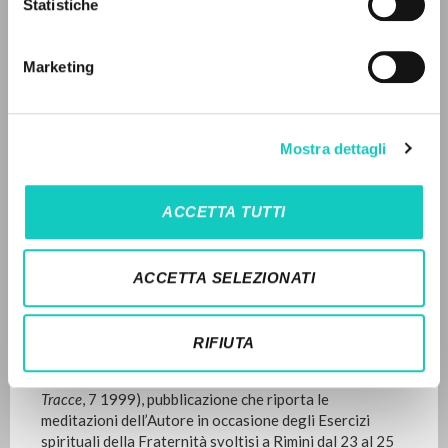
Statistiche
1999
Advanced search »
Pages: 70
Il PerCorso
Contact us
Marketing
Login
LATEST UPDATE
27/09/2023
LANGUAGE
Mostra dettagli
Italian
English
Spanish
ACCETTA TUTTI
FULL TEXT
NEWSLETTER
EDITORIAL HISTORY
ACCETTA SELEZIONATI
Get updates on new releases, events and
Traduzione in lingua portoghese per la diffusione in
editorial projects.
Brasile
di
Cristo è tutto in tutti: Esercizi della Fraternità di
RIFIUTA
Comunione e Liberazione: Appunti dalle meditazioni di
Luigi Giussani
(supplemento a
Litterae Communionis-
Tracce
, 7 1999), pubblicazione che riporta le
meditazioni dell’Autore in occasione degli Esercizi
Subscribe
spirituali della Fraternità svoltisi a Rimini dal 23 al 25