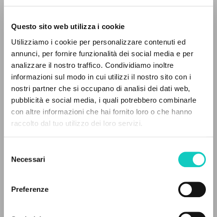
Questo sito web utilizza i cookie
Utilizziamo i cookie per personalizzare contenuti ed
annunci, per fornire funzionalità dei social media e per
analizzare il nostro traffico. Condividiamo inoltre
informazioni sul modo in cui utilizzi il nostro sito con i
nostri partner che si occupano di analisi dei dati web,
pubblicità e social media, i quali potrebbero combinarle
THE PROJECT
con altre informazioni che hai fornito loro o che hanno
Alberto Stefano
Author
raccolto dal tuo utilizzo dei loro servizi.
Cordas Durval
Translator
The portal collects and gives access to the
Danzi Gianni
Homily
writings of Luigi Giussani: nearly 5,000
Selezione
Frigeni Giuliano
Homily
bibliographic references, full texts in 5
Necessari
del
Giussani Luigi
Author
languages, and dedicated thematic sections.
consenso
Stafford James Francis
Homily
Preferenze
Fraternità di Comunione e Liberazione
BROWSE
Portoghese BR