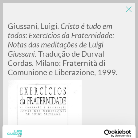
Giussani, Luigi.
Cristo é tudo em
todos: Exercícios da Fraternidade:
Notas das meditações de Luigi
Giussani
. Tradução de Durval
Cordas. Milano: Fraternità di
Comunione e Liberazione, 1999.
ADVANCED SEARCH »
A
Z
0
RESULTS FOUND
MORE RESULTS