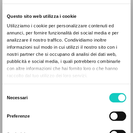
Questo sito web utilizza i cookie
ADVANCED SEARCH »
Utilizziamo i cookie per personalizzare contenuti ed
A
Z
annunci, per fornire funzionalità dei social media e per
analizzare il nostro traffico. Condividiamo inoltre
0
RESULTS FOUND
informazioni sul modo in cui utilizzi il nostro sito con i
nostri partner che si occupano di analisi dei dati web,
pubblicità e social media, i quali potrebbero combinarle
con altre informazioni che hai fornito loro o che hanno
raccolto dal tuo utilizzo dei loro servizi.
Bacich Damian
Translator
MORE RESULTS
Giussani Luigi
Author
Pironio Eduardo
Homily
Selezione
Necessari
del
Fraternità di Comunione e Liberazione
consenso
English
Preferenze
1996
Pages: 71