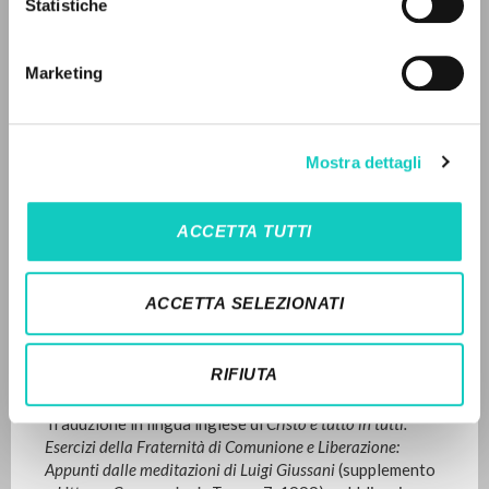
Statistiche
Advanced search »
Il PerCorso
Fraternità di Comunione e Liberazione
Contact us
English
Marketing
Login
1999
Pages: 71
LANGUAGE
Mostra dettagli
Italian
English
Spanish
LATEST UPDATE
16/01/2023
ACCETTA TUTTI
NEWSLETTER
ACCETTA SELEZIONATI
FULL TEXT
Get updates on new releases, events and
editorial projects.
RIFIUTA
EDITORIAL HISTORY
Traduzione in lingua inglese di
Cristo è tutto in tutti:
Esercizi della Fraternità di Comunione e Liberazione:
Appunti dalle meditazioni di Luigi Giussani
(supplemento
Subscribe