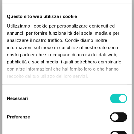
Questo sito web utilizza i cookie
Utilizziamo i cookie per personalizzare contenuti ed
annunci, per fornire funzionalità dei social media e per
analizzare il nostro traffico. Condividiamo inoltre
informazioni sul modo in cui utilizzi il nostro sito con i
nostri partner che si occupano di analisi dei dati web,
pubblicità e social media, i quali potrebbero combinarle
THE PROJECT
con altre informazioni che hai fornito loro o che hanno
raccolto dal tuo utilizzo dei loro servizi.
The portal collects and gives access to the
Alberto Stefano
Author
writings of Luigi Giussani: nearly 5,000
Selezione
Danzi Gianni
Homily
bibliographic references, full texts in 5
Necessari
del
Frigeni Giuliano
Homily
languages, and dedicated thematic sections.
consenso
Giussani Luigi
Author
Murphy Amanda
Proof-reader
Preferenze
Stafford James Francis
Homily
BROWSE
Stevenson J. Patrick
Translator