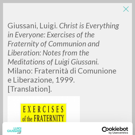
Giussani, Luigi.
Christ is Everything
in Everyone: Exercises of the
Fraternity of Communion and
Liberation: Notes from the
Meditations of Luigi Giussani.
Milano: Fraternità di Comunione
ADVANCED SEARCH »
e Liberazione, 1999.
A
Z
[Translation].
0
RESULTS FOUND
MORE RESULTS