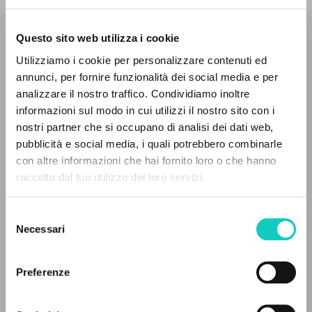
Questo sito web utilizza i cookie
ADVANCED SEARCH »
Utilizziamo i cookie per personalizzare contenuti ed
A
Z
annunci, per fornire funzionalità dei social media e per
Giussani Luigi
Author
analizzare il nostro traffico. Condividiamo inoltre
0
RESULTS FOUND
informazioni sul modo in cui utilizzi il nostro sito con i
English
Litterae Communionis-Traces
nostri partner che si occupano di analisi dei dati web,
1999
pubblicità e social media, i quali potrebbero combinarle
Pages: 1
con altre informazioni che hai fornito loro o che hanno
raccolto dal tuo utilizzo dei loro servizi.
MORE RESULTS
Selezione
LATEST UPDATE
11/07/2022
Necessari
del
consenso
Preferenze
READ THE FULL TEXT OF THE AVAILABLE