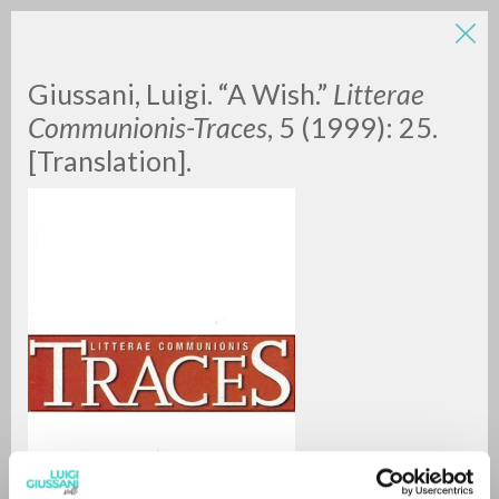
LUIGI
Giussani, Luigi. “A Wish.”
Litterae
Communionis-Traces
, 5 (1999): 25.
[Translation].
GIUSSANI
scritti